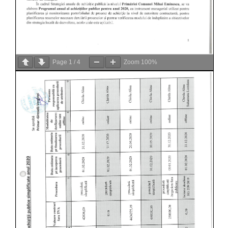
Page
1
/
4
Zoom
100%