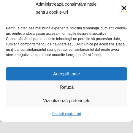
Administrează consimțămintele
Telefoane utile
pentru cookie-uri
Legături utile
Coduri poștale
Documente utile
Pentru a oferi cea mai bună experiență, folosim tehnologii, cum ar fi cookie-
uri, pentru a stoca și/sau accesa informațiile despre dispozitive.
Consimțământul pentru aceste tehnologii ne permite să procesăm date,
cum ar fi comportamentul de navigare sau ID-uri unice pe acest site. Dacă
nu îți dai consimțământul sau îți retragi consimțământul dat poate avea
afecte negative asupra unor anumite funcționalități și funcții.
Alegeri locale partiale 2025
Acceptă toate
Alegeri 2024
Refuză
Monitorul oficial local
Vizualizează preferințele
Statutul Unitații Administrativ Teritoriale
Regulamentele privind procedurile administrative
Politică cookie-uri
Hotărârile autorității deliberative
Dispozițiile autorității executive
Documente și informații financiare