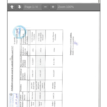
Page
1
/
4
Zoom
100%