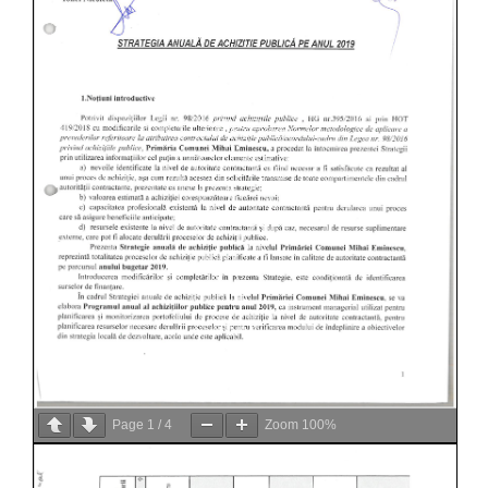
Page
1
/
4
Zoom
100%