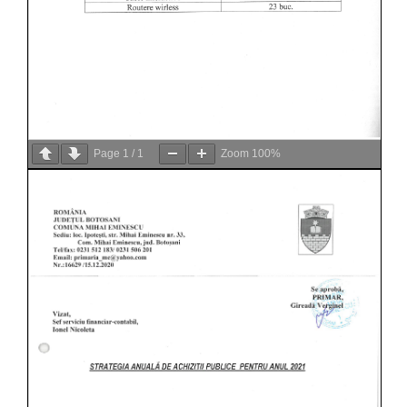
Page
1
/
1
Zoom
100%