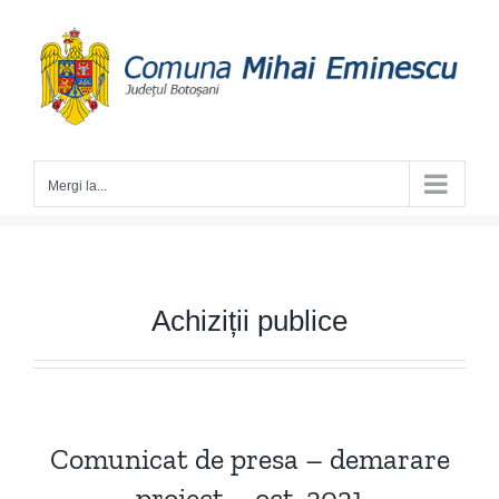
Skip
to
content
Mergi la...
Achiziții publice
Comunicat de presa – demarare
proiect – oct. 2021