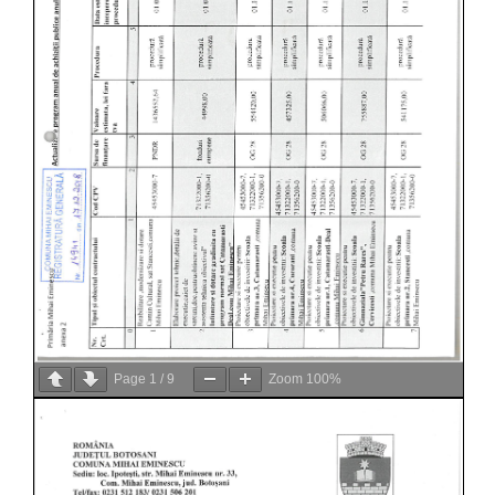
Page
1
/
9
Zoom
100%