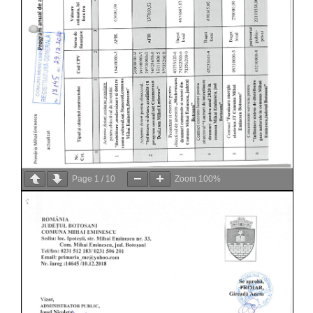
Page
1
/
10
Zoom
100%