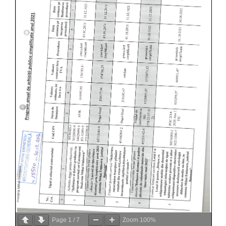
Page
1
/
7
Zoom
100%