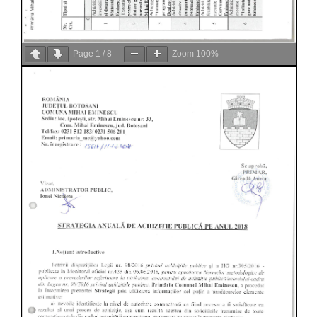
Page
1
/
8
Zoom
100%