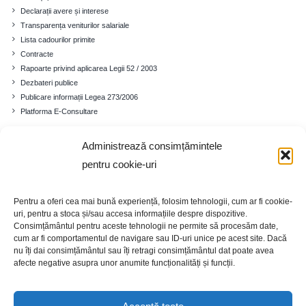
Declarații avere și interese
Transparența veniturilor salariale
Lista cadourilor primite
Contracte
Rapoarte privind aplicarea Legii 52 / 2003
Dezbateri publice
Publicare informații Legea 273/2006
Platforma E-Consultare
Administrează consimțămintele
Comuna
pentru cookie-uri
Prezentare generală
Istoricul localității
Pentru a oferi cea mai bună experiență, folosim tehnologii, cum ar fi cookie-
Cadrul demografic
uri, pentru a stoca și/sau accesa informațiile despre dispozitive.
Educație
Consimțământul pentru aceste tehnologii ne permite să procesăm date,
cum ar fi comportamentul de navigare sau ID-uri unice pe acest site. Dacă
Economia
nu îți dai consimțământul sau îți retragi consimțământul dat poate avea
Turism
afecte negative asupra unor anumite funcționalități și funcții.
Galerie foto