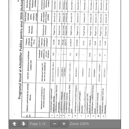
Page
1
/
6
Zoom
100%