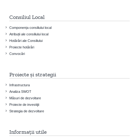
Consiliul Local
Componența consiliului local
Atribuții ale consiliului local
Hotărâri ale Consiliului
Proiecte hotărâri
Convocări
Proiecte și strategii
Infrastructura
Analiza SWOT
Măsuri de dezvoltare
Proiecte de investiţii
Strategia de dezvoltare
Informații utile