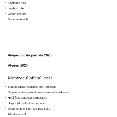
Telefoane utile
Legături utile
Coduri poștale
Documente utile
Alegeri locale partiale 2025
Alegeri 2024
Monitorul oficial local
Statutul Unitații Administrativ Teritoriale
Regulamentele privind procedurile administrative
Hotărârile autorității deliberative
Dispozițiile autorității executive
Documente și informații financiare
Alte documente