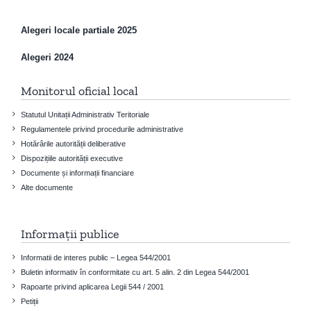
Alegeri locale partiale 2025
Alegeri 2024
Monitorul oficial local
Statutul Unitații Administrativ Teritoriale
Regulamentele privind procedurile administrative
Hotărârile autorității deliberative
Dispozițiile autorității executive
Documente și informații financiare
Alte documente
Informații publice
Informatii de interes public – Legea 544/2001
Buletin informativ în conformitate cu art. 5 alin. 2 din Legea 544/2001
Rapoarte privind aplicarea Legii 544 / 2001
Petiții