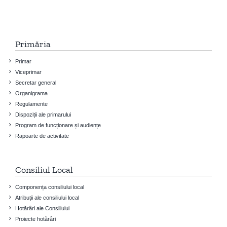
Primăria
Primar
Viceprimar
Secretar general
Organigrama
Regulamente
Dispoziții ale primarului
Program de funcționare și audiențe
Rapoarte de activitate
Consiliul Local
Componența consiliului local
Atribuții ale consiliului local
Hotărâri ale Consiliului
Proiecte hotărâri