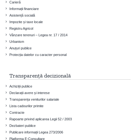
Carieră
Informații financiare
Asistență socială
Impozite și taxe locale
Registru Agricol
Vânzare terenuri – Legea nr. 17 / 2014
Urbanism
Anuțuri publice
Protecția datelor cu caracter personal
Transparență decizională
Achiziții publice
Declarații avere și interese
Transparența veniturilor salariale
Lista cadourilor primite
Contracte
Rapoarte privind aplicarea Legii 52 / 2003
Dezbateri publice
Publicare informații Legea 273/2006
Platforma E-Consultare