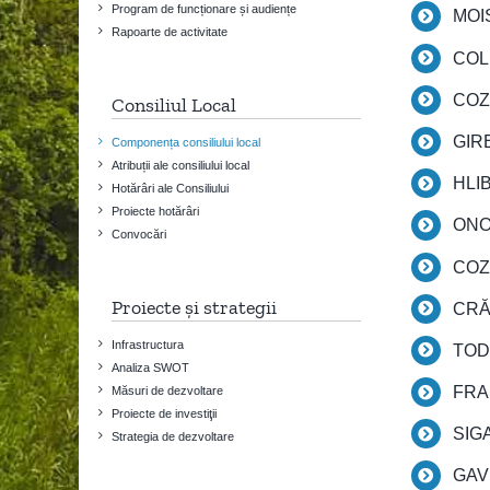
Program de funcționare și audiențe
MOI
Rapoarte de activitate
COL
COZ
Consiliul Local
GIR
Componența consiliului local
Atribuții ale consiliului local
HLI
Hotărâri ale Consiliului
Proiecte hotărâri
ONO
Convocări
COZ
Proiecte și strategii
CRĂ
Infrastructura
TOD
Analiza SWOT
FRA
Măsuri de dezvoltare
Proiecte de investiţii
SIG
Strategia de dezvoltare
GAV