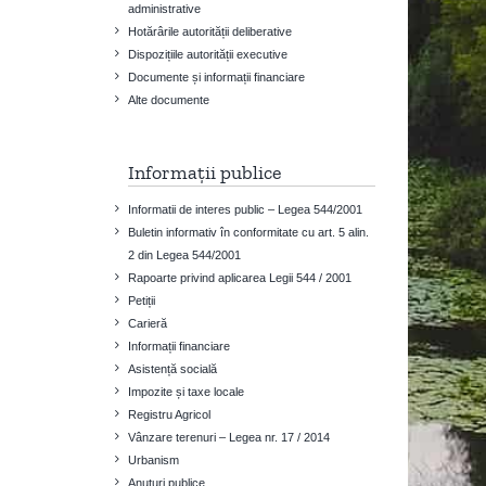
administrative
Hotărârile autorității deliberative
Dispozițiile autorității executive
Documente și informații financiare
Alte documente
Informații publice
Informatii de interes public – Legea 544/2001
Buletin informativ în conformitate cu art. 5 alin.
2 din Legea 544/2001
Rapoarte privind aplicarea Legii 544 / 2001
Petiții
Carieră
Informații financiare
Asistență socială
Impozite și taxe locale
Registru Agricol
Vânzare terenuri – Legea nr. 17 / 2014
Urbanism
Anuțuri publice