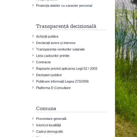
Protecția datelor cu caracter personal
Transparență decizională
Achiziții publice
Declarații avere și interese
Transparența veniturilor salariale
Lista cadourilor primite
Contracte
Rapoarte privind aplicarea Legii 52 / 2003
Dezbateri publice
Publicare informații Legea 273/2006
Platforma E-Consultare
Comuna
Prezentare generală
Istoricul localității
Cadrul demografic