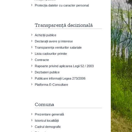
Protecția datelor cu caracter personal
Transparență decizională
Achiziții publice
Declarații avere și interese
Transparența veniturilor salariale
Lista cadourilor primite
Contracte
Rapoarte privind aplicarea Legii 52 / 2003
Dezbateri publice
Publicare informații Legea 273/2006
Platforma E-Consultare
Comuna
Prezentare generală
Istoricul localității
Cadrul demografic