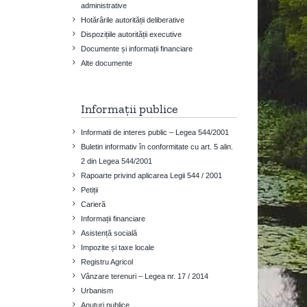
administrative
Hotărârile autorității deliberative
Dispozițiile autorității executive
Documente și informații financiare
Alte documente
Informații publice
Informatii de interes public – Legea 544/2001
Buletin informativ în conformitate cu art. 5 alin.
2 din Legea 544/2001
Rapoarte privind aplicarea Legii 544 / 2001
Petiții
Carieră
Informații financiare
Asistență socială
Impozite și taxe locale
Registru Agricol
Vânzare terenuri – Legea nr. 17 / 2014
Urbanism
Anuțuri publice