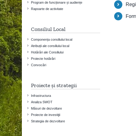
Program de funcționare și audiențe
Regi
Rapoarte de activitate
Form
Consiliul Local
Componența consiliului local
Atribuții ale consiliului local
Hotărâri ale Consiliului
Proiecte hotărâri
Convocări
Proiecte și strategii
Infrastructura
Analiza SWOT
Măsuri de dezvoltare
Proiecte de investiţii
Strategia de dezvoltare