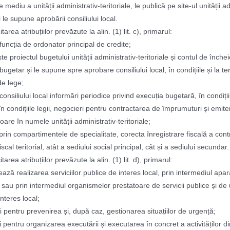
e mediu a unității administrativ-teritoriale, le publică pe site-ul unității a
și le supune aprobării consiliului local.
itarea atribuțiilor prevăzute la alin. (1) lit. c), primarul:
 funcția de ordonator principal de credite;
e proiectul bugetului unității administrativ-teritoriale și contul de înche
 bugetar și le supune spre aprobare consiliului local, în condițiile și la 
e lege;
consiliului local informări periodice privind execuția bugetară, în condițiil
 în condițiile legii, negocieri pentru contractarea de împrumuturi și emit
aloare în numele unității administrativ-teritoriale;
 prin compartimentele de specialitate, corecta înregistrare fiscală a contr
iscal teritorial, atât a sediului social principal, cât și a sediului secundar.
itarea atribuțiilor prevăzute la alin. (1) lit. d), primarul:
ază realizarea serviciilor publice de interes local, prin intermediul apar
 sau prin intermediul organismelor prestatoare de servicii publice și de u
nteres local;
i pentru prevenirea și, după caz, gestionarea situațiilor de urgență;
i pentru organizarea executării și executarea în concret a activităților d