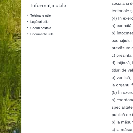
socială și d
Informații utile
teritoriale 
Telefoane utile
(4) În exerc
Legături utile
a) exercită
Coduri poștale
b) întocmeșt
Documente utile
exercițiului
prevăzute d
c) prezintă 
d) inițiază,
titluri de v
e) verifică,
la organul f
(5) În exerc
a) coordone
specialitate
publică de i
b) ia măsur
c) ia măsur