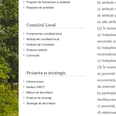
b) atribuții 
Program de funcționare și audiențe
Rapoarte de activitate
c) atribuții 
d) atribuții
e) alte atrib
Consiliul Local
(2) În temeiu
Componența consiliului local
a) îndepline
Atribuții ale consiliului local
serviciilor 
Hotărâri ale Consiliului
b) îndeplin
Proiecte hotărâri
recensămân
Convocări
c) îndepline
(3) În exerc
Proiecte și strategii
a) prezintă 
economică, 
Infrastructura
de internet a
Analiza SWOT
Măsuri de dezvoltare
b) particip
Proiecte de investiţii
desfășurare
Strategia de dezvoltare
c) prezintă,
d) elaborea