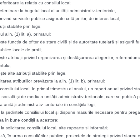
referitoare la relația cu consiliul local;
referitoare la bugetul local al unității administrativ-teritoriale;
 privind serviciile publice asigurate cetățenilor, de interes local;
uții stabilite prin lege.
l alin. (1) lit. a), primarul:
ște funcția de ofițer de stare civilă și de autoritate tutelară și asigură f
publice locale de profil;
ește atribuții privind organizarea și desfășurarea alegerilor, referendumu
tului;
ște alte atribuții stabilite prin lege.
itarea atribuțiilor prevăzute la alin. (1) lit. b), primarul:
consiliului local, în primul trimestru al anului, un raport anual privind st
socială și de mediu a unității administrativ-teritoriale, care se publică 
 unității administrativ-teritoriale în condițiile legii;
ă la ședințele consiliului local și dispune măsurile necesare pentru pregăt
a în bune condiții a acestora;
 la solicitarea consiliului local, alte rapoarte și informări;
ză, în urma consultărilor publice, proiectele de strategii privind starea