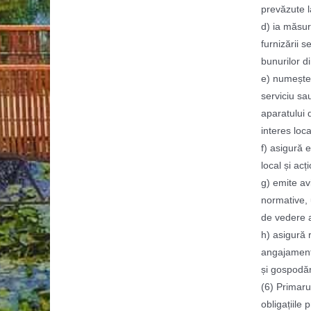
prevăzute la
d) ia măsuri
furnizării s
bunurilor di
e) numește,
serviciu sau
aparatului d
interes loca
f) asigură 
local și ac
g) emite avi
normative, u
de vedere al
h) asigură 
angajamente
și gospodări
(6) Primaru
obligațiile 