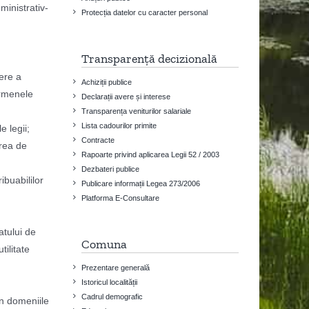
dministrativ-
Protecția datelor cu caracter personal
Transparență decizională
iere a
Achiziții publice
termenele
Declarații avere și interese
Transparența veniturilor salariale
Lista cadourilor primite
e legii;
Contracte
erea de
Rapoarte privind aplicarea Legii 52 / 2003
Dezbateri publice
ibuabililor
Publicare informații Legea 273/2006
Platforma E-Consultare
atului de
Comuna
tilitate
Prezentare generală
Istoricul localității
Cadrul demografic
in domeniile