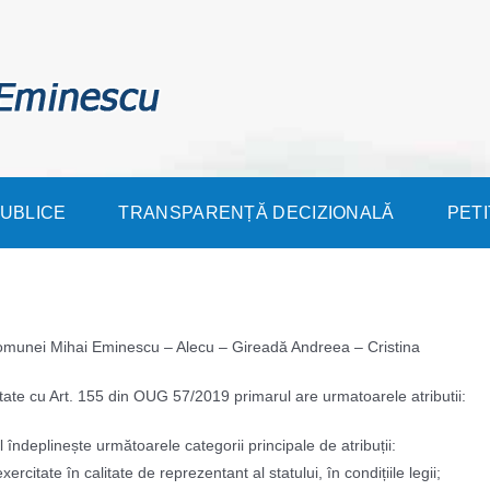
PUBLICE
TRANSPARENȚĂ DECIZIONALĂ
PETI
omunei Mihai Eminescu – Alecu – Gireadă Andreea – Cristina
tate cu Art. 155 din OUG 57/2019 primarul are urmatoarele atributii:
 îndeplinește următoarele categorii principale de atribuții:
 exercitate în calitate de reprezentant al statului, în condițiile legii;