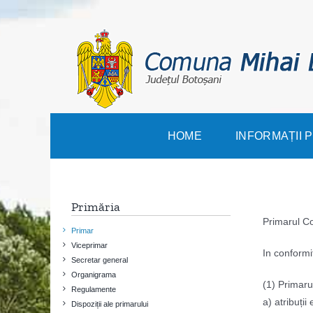
Skip
to
content
HOME
INFORMAȚII 
Primăria
Primarul C
Primar
Viceprimar
In conformi
Secretar general
Organigrama
(1) Primarul
Regulamente
a) atribuții
Dispoziții ale primarului