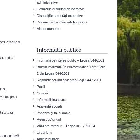
administrative
Hotărârile autorității deliberative
Dispozițiile autorității executive
Documente și informații financiare
Alte documente
uncționarea
Informații publice
lui și a
Informatii de interes public – Legea 544/2001
Buletin informativ în conformitate cu art. 5 alin.
2 din Legea 544/2001
Rapoarte privind aplicarea Legii 544 / 2001
Petiții
area
Carieră
pe pagina
Informații financiare
Asistență socială
irea și
Impozite și taxe locale
Registru Agricol
Vânzare terenuri – Legea nr. 17 / 2014
Urbanism
 economică,
Anuțuri publice