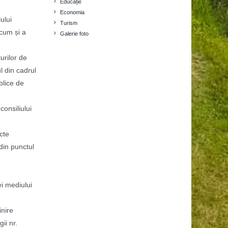
Educație
Economia
ului
Turism
ecum și a
Galerie foto
urilor de
l din cadrul
blice de
consiliului
cte
 din punctul
i mediului
inire
ii nr.