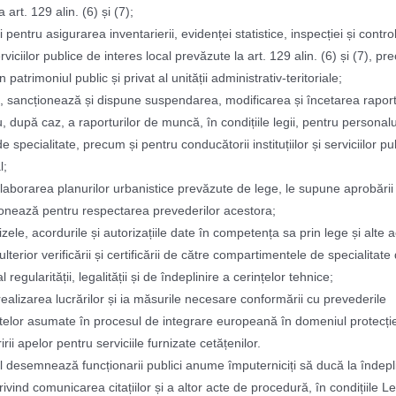
 art. 129 alin. (6) și (7);
 pentru asigurarea inventarierii, evidenței statistice, inspecției și control
erviciilor publice de interes local prevăzute la art. 129 alin. (6) și (7), pr
n patrimoniul public și privat al unității administrativ-teritoriale;
 sancționează și dispune suspendarea, modificarea și încetarea raport
, după caz, a raporturilor de muncă, în condițiile legii, pentru personalu
e specialitate, precum și pentru conducătorii instituțiilor și serviciilor pu
l;
elaborarea planurilor urbanistice prevăzute de lege, le supune aprobării 
ționează pentru respectarea prevederilor acestora;
zele, acordurile și autorizațiile date în competența sa prin lege și alte a
lterior verificării și certificării de către compartimentele de specialitate
 regularității, legalității și de îndeplinire a cerințelor tehnice;
realizarea lucrărilor și ia măsurile necesare conformării cu prevederile
lor asumate în procesul de integrare europeană în domeniul protecție
rii apelor pentru serviciile furnizate cetățenilor.
l desemnează funcționarii publici anume împuterniciți să ducă la îndepl
privind comunicarea citațiilor și a altor acte de procedură, în condițiile Leg