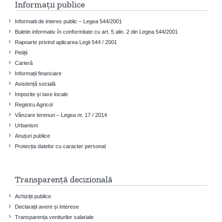
Informații publice
Informatii de interes public – Legea 544/2001
Buletin informativ în conformitate cu art. 5 alin. 2 din Legea 544/2001
Rapoarte privind aplicarea Legii 544 / 2001
Petiții
Carieră
Informații financiare
Asistență socială
Impozite și taxe locale
Registru Agricol
Vânzare terenuri – Legea nr. 17 / 2014
Urbanism
Anuțuri publice
Protecția datelor cu caracter personal
Transparență decizională
Achiziții publice
Declarații avere și interese
Transparența veniturilor salariale