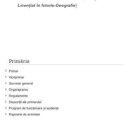
Licențiat în Istorie-Geografie
)
Primăria
Primar
Viceprimar
Secretar general
Organigrama
Regulamente
Dispoziții ale primarului
Program de funcționare și audiențe
Rapoarte de activitate