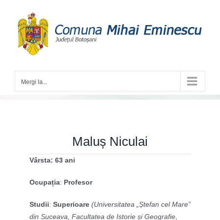
Skip
to
content
Mergi la...
Maluș Niculai
Vârsta: 63 ani
Ocupația
:
Profesor
Studii
:
Superioare
(Universitatea „Ștefan cel Mare”
din Suceava, Facultatea de Istorie și Geografie
,