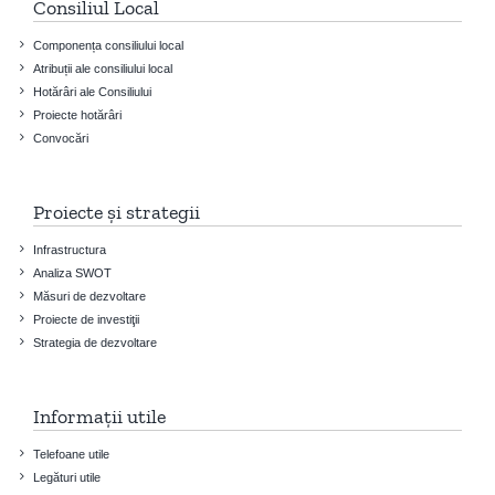
Consiliul Local
Componența consiliului local
Atribuții ale consiliului local
Hotărâri ale Consiliului
Proiecte hotărâri
Convocări
Proiecte și strategii
Infrastructura
Analiza SWOT
Măsuri de dezvoltare
Proiecte de investiţii
Strategia de dezvoltare
Informații utile
Telefoane utile
Legături utile