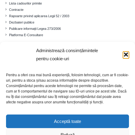
Lista cadourilor primite
Contracte
Rapoarte privind aplicarea Legii 52 / 2003
Dezbateri publice
Publicare informații Legea 273/2006
Platforma E-Consultare
Administrează consimțămintele
Comuna
pentru cookie-uri
Prezentare generală
Istoricul localității
Pentru a oferi cea mai bună experiență, folosim tehnologii, cum ar fi cookie-
Cadrul demografic
uri, pentru a stoca și/sau accesa informațiile despre dispozitive.
Educație
Consimțământul pentru aceste tehnologii ne permite să procesăm date,
Economia
cum ar fi comportamentul de navigare sau ID-uri unice pe acest site. Dacă
nu îți dai consimțământul sau îți retragi consimțământul dat poate avea
Turism
afecte negative asupra unor anumite funcționalități și funcții.
Galerie foto
Acceptă toate
Refuză