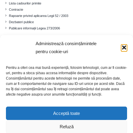
Lista cadourilor primite
Contracte
Rapoarte privind aplicarea Legii 52 / 2003
Dezbateri publice
Publicare informații Legea 273/2006
Administrează consimțămintele
Comuna
pentru cookie-uri
Prezentare generală
Istoricul localității
Pentru a oferi cea mai bună experiență, folosim tehnologii, cum ar fi cookie-
Cadrul demografic
uri, pentru a stoca și/sau accesa informațiile despre dispozitive.
Educație
Consimțământul pentru aceste tehnologii ne permite să procesăm date,
Economia
cum ar fi comportamentul de navigare sau ID-uri unice pe acest site. Dacă
nu îți dai consimțământul sau îți retragi consimțământul dat poate avea
Turism
afecte negative asupra unor anumite funcționalități și funcții.
Galerie foto
Acceptă toate
Refuză