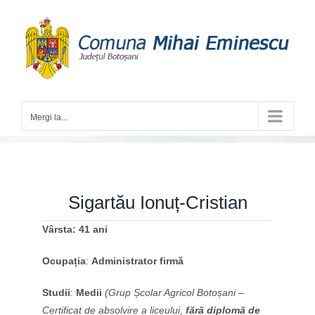
Skip
to
content
Mergi la...
Sigartău Ionuț-Cristian
Vârsta: 41 ani
Ocupația
:
Administrator firmă
Studii
:
Medii
(Grup Școlar Agricol Botoșani –
Certificat de absolvire a liceului,
fără diplomă de