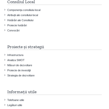
Consiliul Local
Componența consiliului local
Atribuții ale consiliului local
Hotărâri ale Consiliului
Proiecte hotărâri
Convocări
Proiecte și strategii
Infrastructura
Analiza SWOT
Măsuri de dezvoltare
Proiecte de investiţii
Strategia de dezvoltare
Informații utile
Telefoane utile
Legături utile