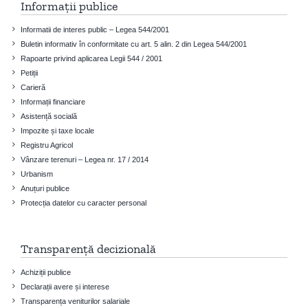
Informații publice
Informatii de interes public – Legea 544/2001
Buletin informativ în conformitate cu art. 5 alin. 2 din Legea 544/2001
Rapoarte privind aplicarea Legii 544 / 2001
Petiții
Carieră
Informații financiare
Asistență socială
Impozite și taxe locale
Registru Agricol
Vânzare terenuri – Legea nr. 17 / 2014
Urbanism
Anuțuri publice
Protecția datelor cu caracter personal
Transparență decizională
Achiziții publice
Declarații avere și interese
Transparența veniturilor salariale