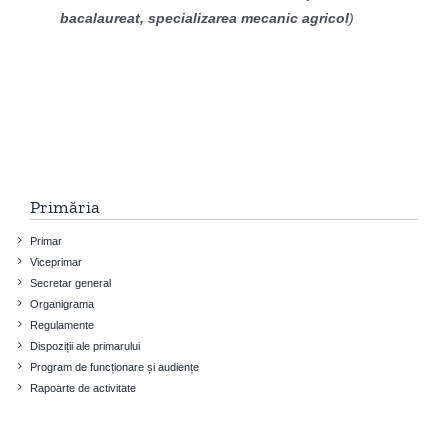
bacalaureat, specializarea mecanic agricol
)
Primăria
Primar
Viceprimar
Secretar general
Organigrama
Regulamente
Dispoziții ale primarului
Program de funcționare și audiențe
Rapoarte de activitate