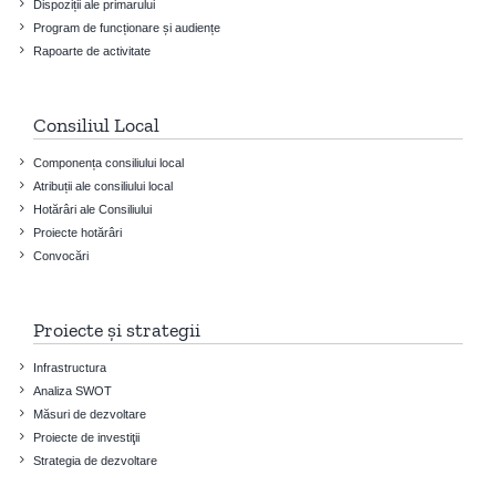
Dispoziții ale primarului
Program de funcționare și audiențe
Rapoarte de activitate
Consiliul Local
Componența consiliului local
Atribuții ale consiliului local
Hotărâri ale Consiliului
Proiecte hotărâri
Convocări
Proiecte și strategii
Infrastructura
Analiza SWOT
Măsuri de dezvoltare
Proiecte de investiţii
Strategia de dezvoltare