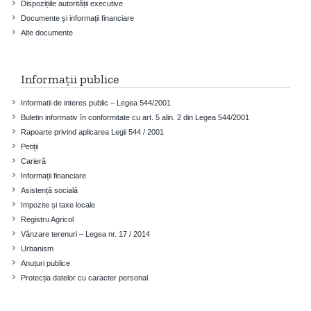
Dispozițiile autorității executive
Documente și informații financiare
Alte documente
Informații publice
Informatii de interes public – Legea 544/2001
Buletin informativ în conformitate cu art. 5 alin. 2 din Legea 544/2001
Rapoarte privind aplicarea Legii 544 / 2001
Petiții
Carieră
Informații financiare
Asistență socială
Impozite și taxe locale
Registru Agricol
Vânzare terenuri – Legea nr. 17 / 2014
Urbanism
Anuțuri publice
Protecția datelor cu caracter personal