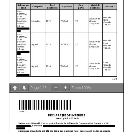
Page
1
/
8
Zoom
100%