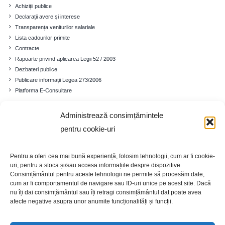
Achiziții publice
Declarații avere și interese
Transparența veniturilor salariale
Lista cadourilor primite
Contracte
Rapoarte privind aplicarea Legii 52 / 2003
Dezbateri publice
Publicare informații Legea 273/2006
Platforma E-Consultare
Administrează consimțămintele
Comuna
pentru cookie-uri
Prezentare generală
Istoricul localității
Pentru a oferi cea mai bună experiență, folosim tehnologii, cum ar fi cookie-
Cadrul demografic
uri, pentru a stoca și/sau accesa informațiile despre dispozitive.
Educație
Consimțământul pentru aceste tehnologii ne permite să procesăm date,
cum ar fi comportamentul de navigare sau ID-uri unice pe acest site. Dacă
Economia
nu îți dai consimțământul sau îți retragi consimțământul dat poate avea
Turism
afecte negative asupra unor anumite funcționalități și funcții.
Galerie foto