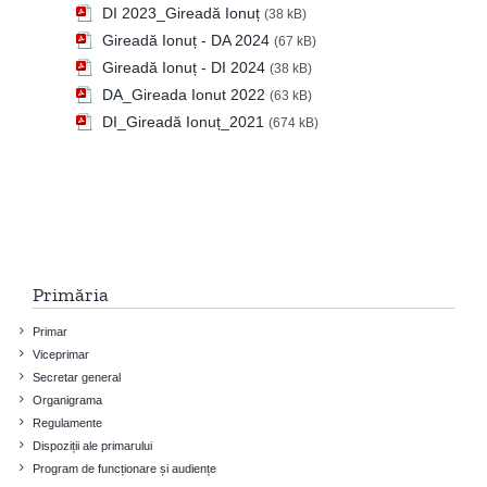
DI 2023_Gireadă Ionuț
(38 kB)
Gireadă Ionuț - DA 2024
(67 kB)
Gireadă Ionuț - DI 2024
(38 kB)
DA_Gireada Ionut 2022
(63 kB)
DI_Gireadă Ionuț_2021
(674 kB)
Primăria
Primar
Viceprimar
Secretar general
Organigrama
Regulamente
Dispoziții ale primarului
Program de funcționare și audiențe