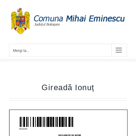
Skip
to
content
Mergi la...
Gireadă Ionuț