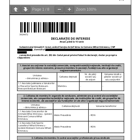
Page
1
/
8
Zoom
100%