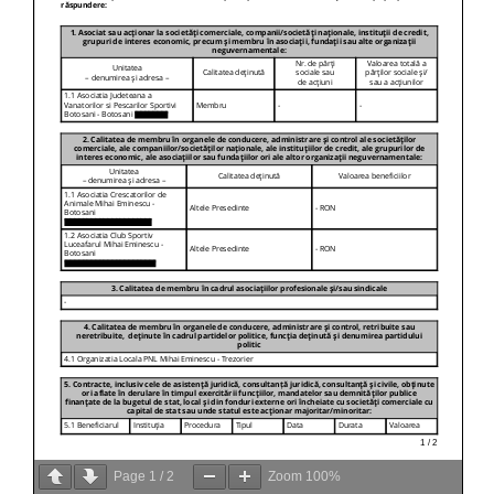
Page
1
/
2
Zoom
100%