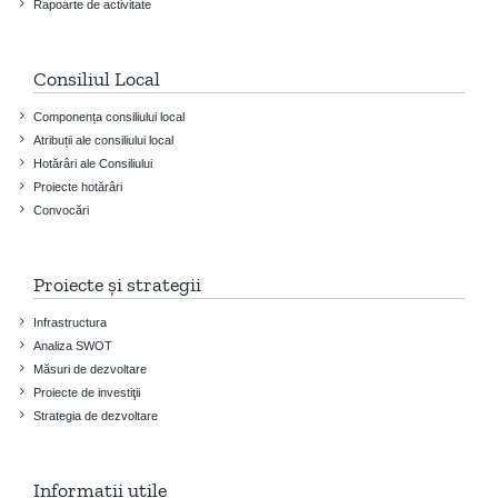
Rapoarte de activitate
Consiliul Local
Componența consiliului local
Atribuții ale consiliului local
Hotărâri ale Consiliului
Proiecte hotărâri
Convocări
Proiecte și strategii
Infrastructura
Analiza SWOT
Măsuri de dezvoltare
Proiecte de investiţii
Strategia de dezvoltare
Informații utile