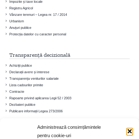
Impozite și taxe locale
Registru Agricol
Vânzare terenuri – Legea nr. 17 / 2014
Urbanism
Anuțuri publice
Protecția datelor cu caracter personal
Transparență decizională
Achiziții publice
Declarații avere și interese
Transparența veniturilor salariale
Lista cadourilor primite
Contracte
Rapoarte privind aplicarea Legii 52 / 2003
Dezbateri publice
Publicare informații Legea 273/2006
Administrează consimțămintele
Comuna
pentru cookie-uri