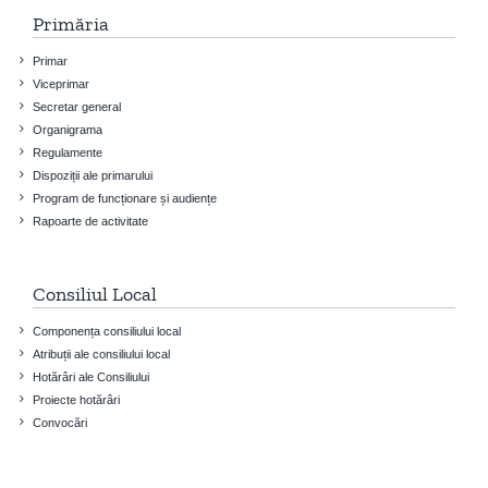
Primăria
Primar
Viceprimar
Secretar general
Organigrama
Regulamente
Dispoziții ale primarului
Program de funcționare și audiențe
Rapoarte de activitate
Consiliul Local
Componența consiliului local
Atribuții ale consiliului local
Hotărâri ale Consiliului
Proiecte hotărâri
Convocări