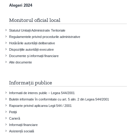
Alegeri 2024
Monitorul oficial local
Statutul Unitații Administrativ Teritoriale
Regulamentele privind procedurile administrative
Hotărârile autorității deliberative
Dispozițiile autorității executive
Documente și informații financiare
Alte documente
Informații publice
Informatii de interes public – Legea 544/2001
Buletin informativ în conformitate cu art. 5 alin. 2 din Legea 544/2001
Rapoarte privind aplicarea Legii 544 / 2001
Petiții
Carieră
Informații financiare
Asistență socială