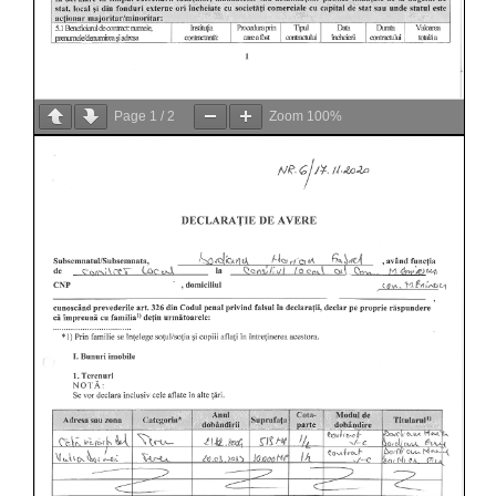
Page
1
/
2
Zoom
100%