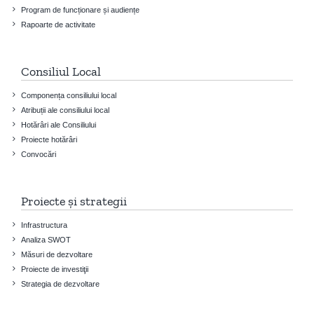
Program de funcționare și audiențe
Rapoarte de activitate
Consiliul Local
Componența consiliului local
Atribuții ale consiliului local
Hotărâri ale Consiliului
Proiecte hotărâri
Convocări
Proiecte și strategii
Infrastructura
Analiza SWOT
Măsuri de dezvoltare
Proiecte de investiţii
Strategia de dezvoltare