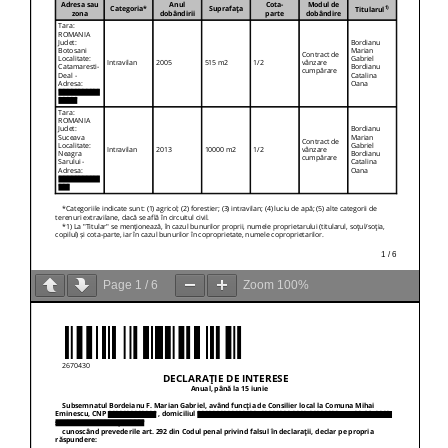
Page
1
/
6
Zoom
100%