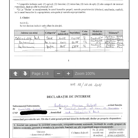
Page
1
/
6
Zoom
100%