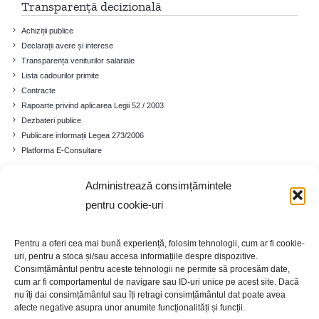
Transparență decizională
Achiziții publice
Declarații avere și interese
Transparența veniturilor salariale
Lista cadourilor primite
Contracte
Rapoarte privind aplicarea Legii 52 / 2003
Dezbateri publice
Publicare informații Legea 273/2006
Platforma E-Consultare
Administrează consimțămintele
Comuna
pentru cookie-uri
Prezentare generală
Istoricul localității
Pentru a oferi cea mai bună experiență, folosim tehnologii, cum ar fi cookie-
Cadrul demografic
uri, pentru a stoca și/sau accesa informațiile despre dispozitive.
Educație
Consimțământul pentru aceste tehnologii ne permite să procesăm date,
cum ar fi comportamentul de navigare sau ID-uri unice pe acest site. Dacă
Economia
nu îți dai consimțământul sau îți retragi consimțământul dat poate avea
Turism
afecte negative asupra unor anumite funcționalități și funcții.
Galerie foto