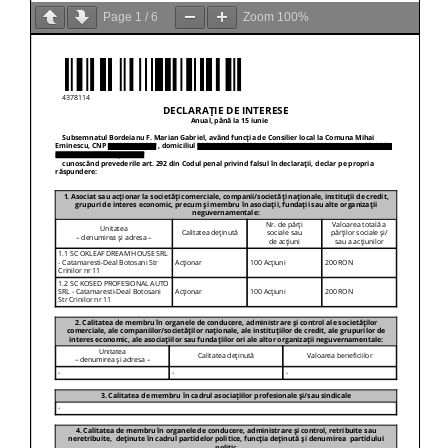
Page
1
/
6
Zoom
100%