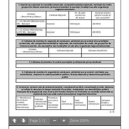
Page
1
/
2
Zoom
100%