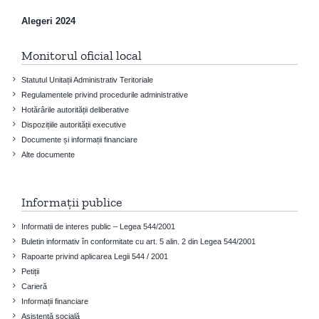
Alegeri 2024
Monitorul oficial local
Statutul Unitații Administrativ Teritoriale
Regulamentele privind procedurile administrative
Hotărârile autorității deliberative
Dispozițiile autorității executive
Documente și informații financiare
Alte documente
Informații publice
Informatii de interes public – Legea 544/2001
Buletin informativ în conformitate cu art. 5 alin. 2 din Legea 544/2001
Rapoarte privind aplicarea Legii 544 / 2001
Petiții
Carieră
Informații financiare
Asistență socială