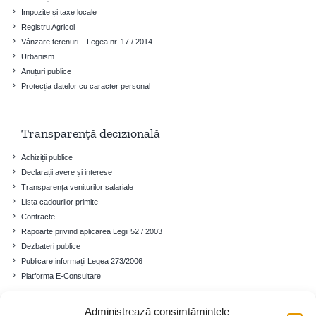
Impozite și taxe locale
Registru Agricol
Vânzare terenuri – Legea nr. 17 / 2014
Urbanism
Anuțuri publice
Protecția datelor cu caracter personal
Transparență decizională
Achiziții publice
Declarații avere și interese
Transparența veniturilor salariale
Lista cadourilor primite
Contracte
Rapoarte privind aplicarea Legii 52 / 2003
Dezbateri publice
Publicare informații Legea 273/2006
Platforma E-Consultare
Administrează consimțămintele