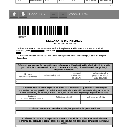
Page
1
/
5
Zoom
100%