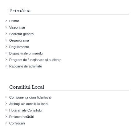
Primăria
Primar
Viceprimar
Secretar general
Organigrama
Regulamente
Dispoziții ale primarului
Program de funcționare și audiențe
Rapoarte de activitate
Consiliul Local
Componența consiliului local
Atribuții ale consiliului local
Hotărâri ale Consiliului
Proiecte hotărâri
Convocări