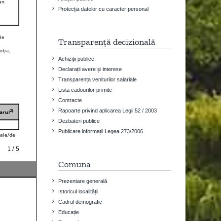
Protecția datelor cu caracter personal
Transparență decizională
Achiziții publice
Declarații avere și interese
Transparența veniturilor salariale
Lista cadourilor primite
Contracte
Rapoarte privind aplicarea Legii 52 / 2003
Dezbateri publice
Publicare informații Legea 273/2006
Comuna
Prezentare generală
Istoricul localității
Cadrul demografic
Educație