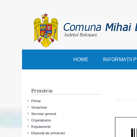
Skip
to
content
HOME
INFORMAȚII 
Primăria
Primar
Viceprimar
Secretar general
Organigrama
Regulamente
Dispoziții ale primarului