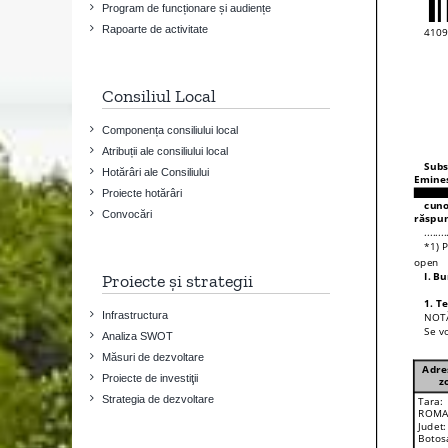
Program de funcționare și audiențe
Rapoarte de activitate
Consiliul Local
Componența consiliului local
Atribuții ale consiliului local
Hotărâri ale Consiliului
Proiecte hotărâri
Convocări
Proiecte și strategii
Infrastructura
Analiza SWOT
Măsuri de dezvoltare
Proiecte de investiţii
Strategia de dezvoltare