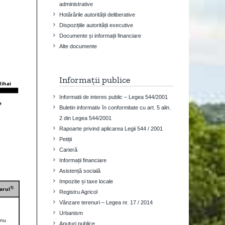
administrative
Hotărârile autorității deliberative
Dispozițiile autorității executive
Documente și informații financiare
Alte documente
Informații publice
Informatii de interes public – Legea 544/2001
Buletin informativ în conformitate cu art. 5 alin.
2 din Legea 544/2001
Rapoarte privind aplicarea Legii 544 / 2001
Petiții
Carieră
Informații financiare
Asistență socială
Impozite și taxe locale
Registru Agricol
Vânzare terenuri – Legea nr. 17 / 2014
Urbanism
Anuțuri publice