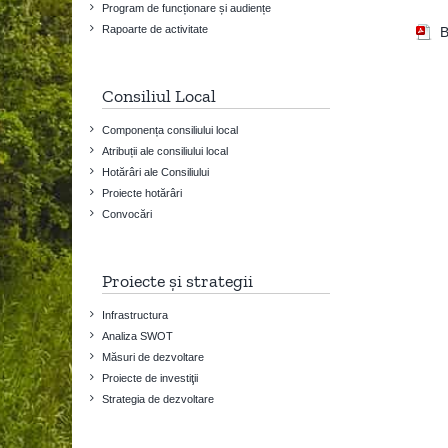
Program de funcționare și audiențe
Rapoarte de activitate
B
Consiliul Local
Componența consiliului local
Atribuții ale consiliului local
Hotărâri ale Consiliului
Proiecte hotărâri
Convocări
Proiecte și strategii
Infrastructura
Analiza SWOT
Măsuri de dezvoltare
Proiecte de investiţii
Strategia de dezvoltare