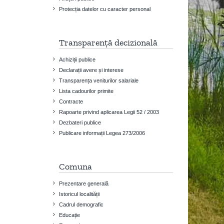
Protecția datelor cu caracter personal
Transparență decizională
Achiziții publice
Declarații avere și interese
Transparența veniturilor salariale
Lista cadourilor primite
Contracte
Rapoarte privind aplicarea Legii 52 / 2003
Dezbateri publice
Publicare informații Legea 273/2006
Comuna
Prezentare generală
Istoricul localității
Cadrul demografic
Educație