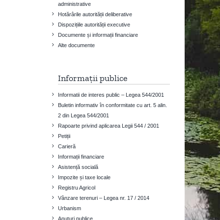
administrative
Hotărârile autorității deliberative
Dispozițiile autorității executive
Documente și informații financiare
Alte documente
Informații publice
Informatii de interes public – Legea 544/2001
Buletin informativ în conformitate cu art. 5 alin.
2 din Legea 544/2001
Rapoarte privind aplicarea Legii 544 / 2001
Petiții
Carieră
Informații financiare
Asistență socială
Impozite și taxe locale
Registru Agricol
Vânzare terenuri – Legea nr. 17 / 2014
Urbanism
Anuțuri publice