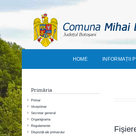
Skip
to
content
HOME
INFORMAȚII 
Primăria
Primar
Viceprimar
Secretar general
Organigrama
Regulamente
Fișier
Dispoziții ale primarului