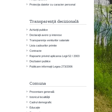
Protecția datelor cu caracter personal
Transparență decizională
Achiziții publice
Declarații avere și interese
Transparența veniturilor salariale
Lista cadourilor primite
Contracte
Rapoarte privind aplicarea Legii 52 / 2003
Dezbateri publice
Publicare informații Legea 273/2006
Comuna
Prezentare generală
Istoricul localității
Cadrul demografic
Educație