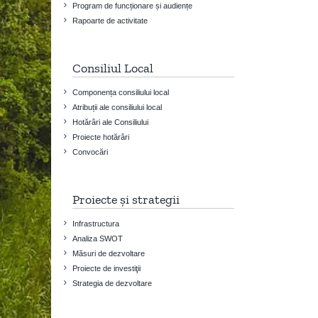
Program de funcționare și audiențe
Rapoarte de activitate
Consiliul Local
Componența consiliului local
Atribuții ale consiliului local
Hotărâri ale Consiliului
Proiecte hotărâri
Convocări
Proiecte și strategii
Infrastructura
Analiza SWOT
Măsuri de dezvoltare
Proiecte de investiţii
Strategia de dezvoltare