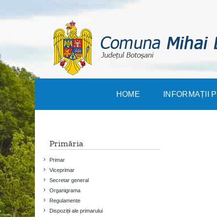
Skip
to
content
HOME
INFORMAȚII 
Primăria
Primar
Viceprimar
Secretar general
Organigrama
Regulamente
Dispoziții ale primarului