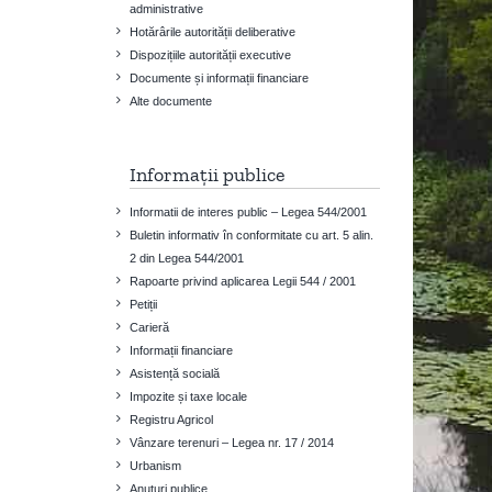
administrative
Hotărârile autorității deliberative
Dispozițiile autorității executive
Documente și informații financiare
Alte documente
Informații publice
Informatii de interes public – Legea 544/2001
Buletin informativ în conformitate cu art. 5 alin.
2 din Legea 544/2001
Rapoarte privind aplicarea Legii 544 / 2001
Petiții
Carieră
Informații financiare
Asistență socială
Impozite și taxe locale
Registru Agricol
Vânzare terenuri – Legea nr. 17 / 2014
Urbanism
Anuțuri publice