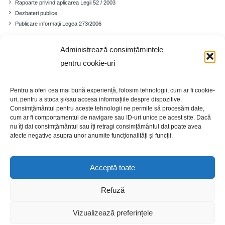
Rapoarte privind aplicarea Legii 52 / 2003
Dezbateri publice
Publicare informații Legea 273/2006
Administrează consimțămintele
Comuna
pentru cookie-uri
Prezentare generală
Istoricul localității
Pentru a oferi cea mai bună experiență, folosim tehnologii, cum ar fi cookie-
Cadrul demografic
uri, pentru a stoca și/sau accesa informațiile despre dispozitive.
Educație
Consimțământul pentru aceste tehnologii ne permite să procesăm date,
Economia
cum ar fi comportamentul de navigare sau ID-uri unice pe acest site. Dacă
nu îți dai consimțământul sau îți retragi consimțământul dat poate avea
Turism
afecte negative asupra unor anumite funcționalități și funcții.
Galerie foto
Acceptă toate
Refuză
Copyright 2020 | Site realizat de WebEmotion
Vizualizează preferințele