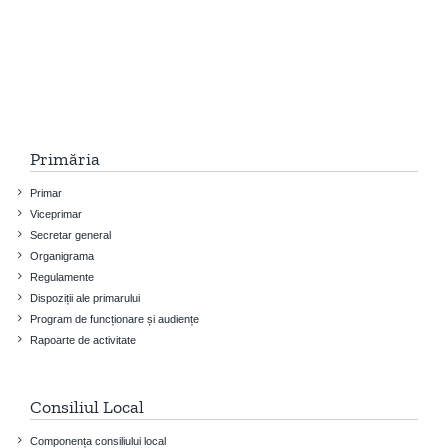
Primăria
Primar
Viceprimar
Secretar general
Organigrama
Regulamente
Dispoziții ale primarului
Program de funcționare și audiențe
Rapoarte de activitate
Consiliul Local
Componența consiliului local