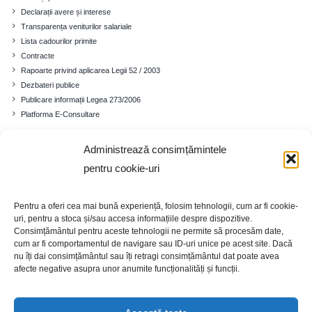
Declarații avere și interese
Transparența veniturilor salariale
Lista cadourilor primite
Contracte
Rapoarte privind aplicarea Legii 52 / 2003
Dezbateri publice
Publicare informații Legea 273/2006
Platforma E-Consultare
Administrează consimțămintele
Comuna
pentru cookie-uri
Prezentare generală
Istoricul localității
Pentru a oferi cea mai bună experiență, folosim tehnologii, cum ar fi cookie-
Cadrul demografic
uri, pentru a stoca și/sau accesa informațiile despre dispozitive.
Educație
Consimțământul pentru aceste tehnologii ne permite să procesăm date,
Economia
cum ar fi comportamentul de navigare sau ID-uri unice pe acest site. Dacă
nu îți dai consimțământul sau îți retragi consimțământul dat poate avea
Turism
afecte negative asupra unor anumite funcționalități și funcții.
Galerie foto