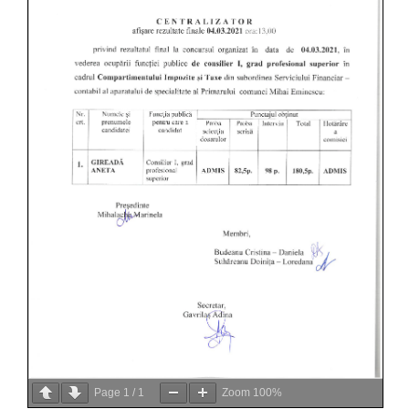
Page
1
/
1
Zoom
100%