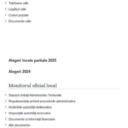
Telefoane utile
Legături utile
Coduri poștale
Documente utile
Alegeri locale partiale 2025
Alegeri 2024
Monitorul oficial local
Statutul Unitații Administrativ Teritoriale
Regulamentele privind procedurile administrative
Hotărârile autorității deliberative
Dispozițiile autorității executive
Documente și informații financiare
Alte documente