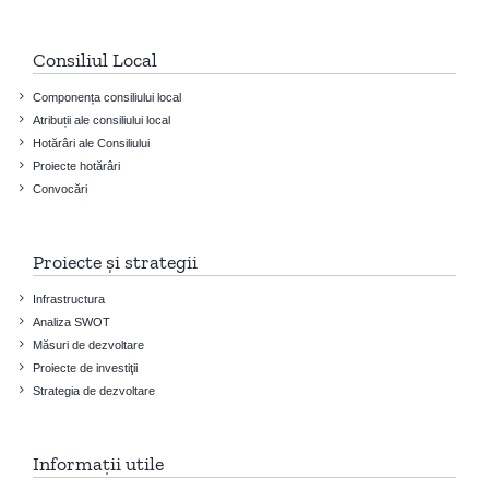
Consiliul Local
Componența consiliului local
Atribuții ale consiliului local
Hotărâri ale Consiliului
Proiecte hotărâri
Convocări
Proiecte și strategii
Infrastructura
Analiza SWOT
Măsuri de dezvoltare
Proiecte de investiţii
Strategia de dezvoltare
Informații utile