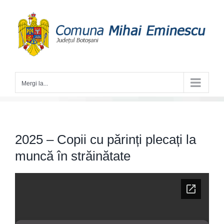
Skip
to
content
Mergi la...
2025 – Copii cu părinți plecați la
muncă în străinătate