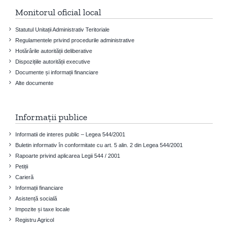
Monitorul oficial local
Statutul Unitații Administrativ Teritoriale
Regulamentele privind procedurile administrative
Hotărârile autorității deliberative
Dispozițiile autorității executive
Documente și informații financiare
Alte documente
Informații publice
Informatii de interes public – Legea 544/2001
Buletin informativ în conformitate cu art. 5 alin. 2 din Legea 544/2001
Rapoarte privind aplicarea Legii 544 / 2001
Petiții
Carieră
Informații financiare
Asistență socială
Impozite și taxe locale
Registru Agricol