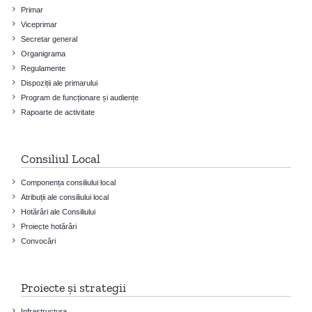
Primar
Viceprimar
Secretar general
Organigrama
Regulamente
Dispoziții ale primarului
Program de funcționare și audiențe
Rapoarte de activitate
Consiliul Local
Componența consiliului local
Atribuții ale consiliului local
Hotărâri ale Consiliului
Proiecte hotărâri
Convocări
Proiecte și strategii
Infrastructura