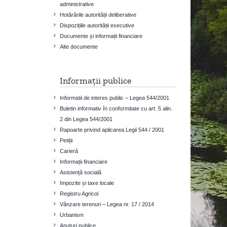
administrative
Hotărârile autorității deliberative
Dispozițiile autorității executive
Documente și informații financiare
Alte documente
Informații publice
Informatii de interes public – Legea 544/2001
Buletin informativ în conformitate cu art. 5 alin.
2 din Legea 544/2001
Rapoarte privind aplicarea Legii 544 / 2001
Petiții
Carieră
Informații financiare
Asistență socială
Impozite și taxe locale
Registru Agricol
Vânzare terenuri – Legea nr. 17 / 2014
Urbanism
Anuțuri publice