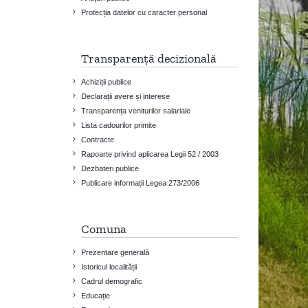
Protecția datelor cu caracter personal
Transparență decizională
Achiziții publice
Declarații avere și interese
Transparența veniturilor salariale
Lista cadourilor primite
Contracte
Rapoarte privind aplicarea Legii 52 / 2003
Dezbateri publice
Publicare informații Legea 273/2006
Comuna
Prezentare generală
Istoricul localității
Cadrul demografic
Educație