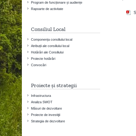
Program de funcționare și audiențe
Rapoarte de activitate
S
Consiliul Local
Componența consiliului local
Atribuții ale consiliului local
Hotărâri ale Consiliului
Proiecte hotărâri
Convocări
Proiecte și strategii
Infrastructura
Analiza SWOT
Măsuri de dezvoltare
Proiecte de investiţii
Strategia de dezvoltare