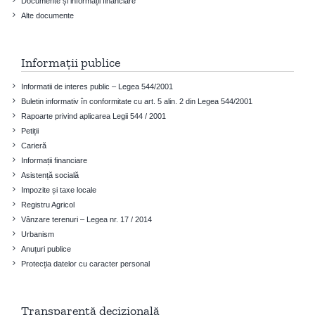
Documente și informații financiare
Alte documente
Informații publice
Informatii de interes public – Legea 544/2001
Buletin informativ în conformitate cu art. 5 alin. 2 din Legea 544/2001
Rapoarte privind aplicarea Legii 544 / 2001
Petiții
Carieră
Informații financiare
Asistență socială
Impozite și taxe locale
Registru Agricol
Vânzare terenuri – Legea nr. 17 / 2014
Urbanism
Anuțuri publice
Protecția datelor cu caracter personal
Transparență decizională