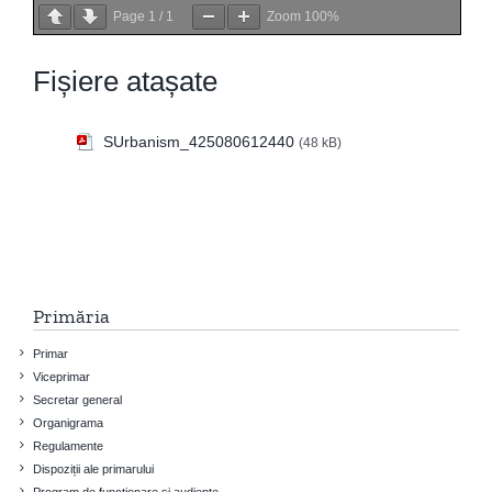
Page
1
/
1
Zoom
100%
Fișiere atașate
SUrbanism_425080612440
(48 kB)
Primăria
Primar
Viceprimar
Secretar general
Organigrama
Regulamente
Dispoziții ale primarului
Program de funcționare și audiențe