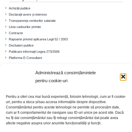
Achiziții publice
Declarații avere și interese
Transparența veniturilor salariale
Lista cadourilor primite
Contracte
Rapoarte privind aplicarea Legii 52 / 2003
Dezbateri publice
Publicare informații Legea 273/2006
Platforma E-Consultare
Administrează consimțămintele
Comuna
pentru cookie-uri
Prezentare generală
Istoricul localității
Pentru a oferi cea mai bună experiență, folosim tehnologii, cum ar fi cookie-
Cadrul demografic
uri, pentru a stoca și/sau accesa informațiile despre dispozitive.
Educație
Consimțământul pentru aceste tehnologii ne permite să procesăm date,
cum ar fi comportamentul de navigare sau ID-uri unice pe acest site. Dacă
Economia
nu îți dai consimțământul sau îți retragi consimțământul dat poate avea
Turism
afecte negative asupra unor anumite funcționalități și funcții.
Galerie foto