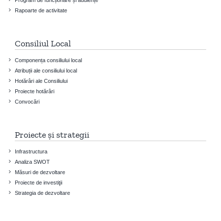
Rapoarte de activitate
Consiliul Local
Componența consiliului local
Atribuții ale consiliului local
Hotărâri ale Consiliului
Proiecte hotărâri
Convocări
Proiecte și strategii
Infrastructura
Analiza SWOT
Măsuri de dezvoltare
Proiecte de investiţii
Strategia de dezvoltare