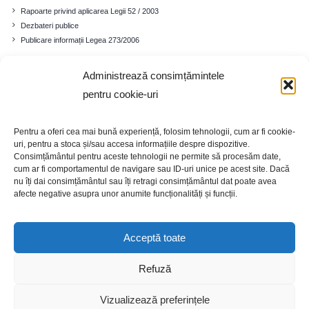
Rapoarte privind aplicarea Legii 52 / 2003
Dezbateri publice
Publicare informații Legea 273/2006
Administrează consimțămintele
Comuna
pentru cookie-uri
Prezentare generală
Istoricul localității
Pentru a oferi cea mai bună experiență, folosim tehnologii, cum ar fi cookie-
Cadrul demografic
uri, pentru a stoca și/sau accesa informațiile despre dispozitive.
Educație
Consimțământul pentru aceste tehnologii ne permite să procesăm date,
Economia
cum ar fi comportamentul de navigare sau ID-uri unice pe acest site. Dacă
nu îți dai consimțământul sau îți retragi consimțământul dat poate avea
Turism
afecte negative asupra unor anumite funcționalități și funcții.
Galerie foto
Acceptă toate
Refuză
Copyright 2020 | Site realizat de WebEmotion
Vizualizează preferințele