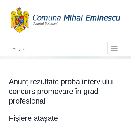
Skip
to
content
Mergi la...
Anunț rezultate proba interviului –
concurs promovare în grad
profesional
Fișiere atașate