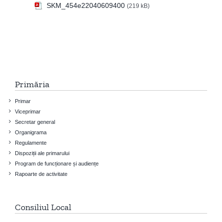
SKM_454e22040609400
(219 kB)
Primăria
Primar
Viceprimar
Secretar general
Organigrama
Regulamente
Dispoziții ale primarului
Program de funcționare și audiențe
Rapoarte de activitate
Consiliul Local