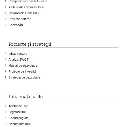
Componența consiliului local
Atribuții ale consiliului local
Hotărâri ale Consiliului
Proiecte hotărâri
Convocări
Proiecte și strategii
Infrastructura
Analiza SWOT
Măsuri de dezvoltare
Proiecte de investiţii
Strategia de dezvoltare
Informații utile
Telefoane utile
Legături utile
Coduri poștale
Documente utile