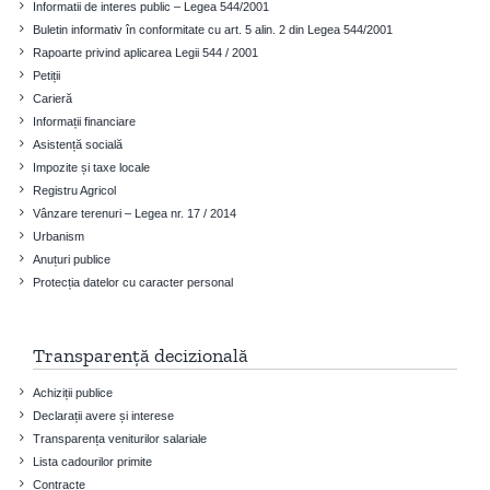
Informatii de interes public – Legea 544/2001
Buletin informativ în conformitate cu art. 5 alin. 2 din Legea 544/2001
Rapoarte privind aplicarea Legii 544 / 2001
Petiții
Carieră
Informații financiare
Asistență socială
Impozite și taxe locale
Registru Agricol
Vânzare terenuri – Legea nr. 17 / 2014
Urbanism
Anuțuri publice
Protecția datelor cu caracter personal
Transparență decizională
Achiziții publice
Declarații avere și interese
Transparența veniturilor salariale
Lista cadourilor primite
Contracte