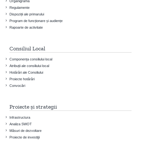
Organigrama
Regulamente
Dispoziții ale primarului
Program de funcționare și audiențe
Rapoarte de activitate
Consiliul Local
Componența consiliului local
Atribuții ale consiliului local
Hotărâri ale Consiliului
Proiecte hotărâri
Convocări
Proiecte și strategii
Infrastructura
Analiza SWOT
Măsuri de dezvoltare
Proiecte de investiţii