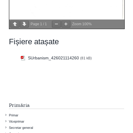
Page
1
/
1
Zoom
100%
Fișiere atașate
SUrbanism_426021114260
(81 kB)
Primăria
Primar
Viceprimar
Secretar general