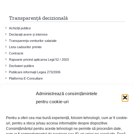
Transparență decizională
Achiziții publice
Declarații avere și interese
Transparența veniturilor salariale
Lista cadourilor primite
Contracte
Rapoarte privind aplicarea Legii 52 / 2003
Dezbateri publice
Publicare informații Legea 273/2006
Platforma E-Consultare
Administrează consimțămintele
Comuna
pentru cookie-uri
Prezentare generală
Istoricul localității
Pentru a oferi cea mai bună experiență, folosim tehnologii, cum ar fi cookie-
Cadrul demografic
uri, pentru a stoca și/sau accesa informațiile despre dispozitive.
Educație
Consimțământul pentru aceste tehnologii ne permite să procesăm date,
Economia