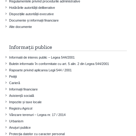
Regulamentele privind procedurile administrative
Hotărârile autorității deliberative
Dispozițiile autorității executive
Documente și informații financiare
Alte documente
Informații publice
Informatii de interes public – Legea 544/2001
Buletin informativ în conformitate cu art. 5 alin. 2 din Legea 544/2001
Rapoarte privind aplicarea Legii 544 / 2001
Petiții
Carieră
Informații financiare
Asistență socială
Impozite și taxe locale
Registru Agricol
Vânzare terenuri – Legea nr. 17 / 2014
Urbanism
Anuțuri publice
Protecția datelor cu caracter personal