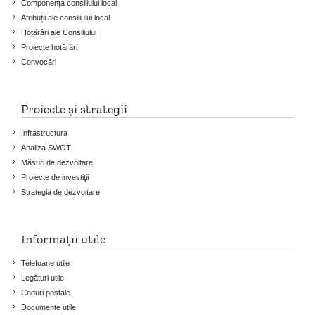
Componența consiliului local
Atribuții ale consiliului local
Hotărâri ale Consiliului
Proiecte hotărâri
Convocări
Proiecte și strategii
Infrastructura
Analiza SWOT
Măsuri de dezvoltare
Proiecte de investiţii
Strategia de dezvoltare
Informații utile
Telefoane utile
Legături utile
Coduri poștale
Documente utile