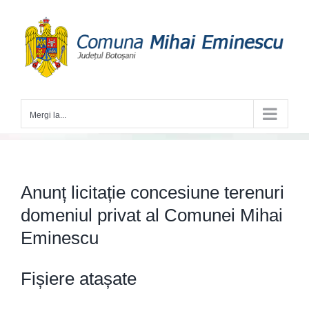
Skip
to
content
Mergi la...
Anunț licitație concesiune terenuri
domeniul privat al Comunei Mihai
Eminescu
Fișiere atașate