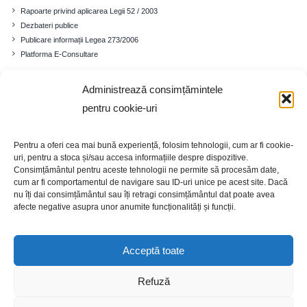
Rapoarte privind aplicarea Legii 52 / 2003
Dezbateri publice
Publicare informații Legea 273/2006
Platforma E-Consultare
Administrează consimțămintele
Comuna
pentru cookie-uri
Prezentare generală
Istoricul localității
Pentru a oferi cea mai bună experiență, folosim tehnologii, cum ar fi cookie-
Cadrul demografic
uri, pentru a stoca și/sau accesa informațiile despre dispozitive.
Educație
Consimțământul pentru aceste tehnologii ne permite să procesăm date,
Economia
cum ar fi comportamentul de navigare sau ID-uri unice pe acest site. Dacă
nu îți dai consimțământul sau îți retragi consimțământul dat poate avea
Turism
afecte negative asupra unor anumite funcționalități și funcții.
Galerie foto
Acceptă toate
Refuză