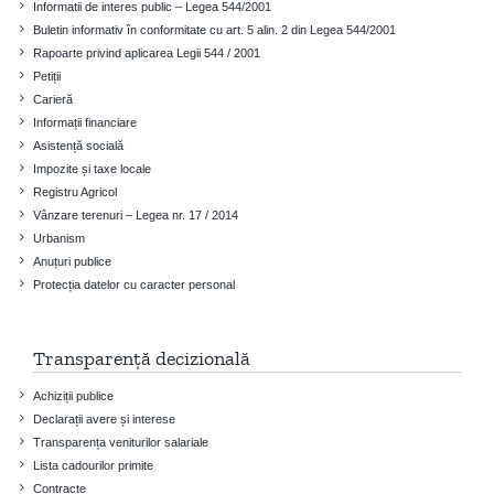
Informatii de interes public – Legea 544/2001
Buletin informativ în conformitate cu art. 5 alin. 2 din Legea 544/2001
Rapoarte privind aplicarea Legii 544 / 2001
Petiții
Carieră
Informații financiare
Asistență socială
Impozite și taxe locale
Registru Agricol
Vânzare terenuri – Legea nr. 17 / 2014
Urbanism
Anuțuri publice
Protecția datelor cu caracter personal
Transparență decizională
Achiziții publice
Declarații avere și interese
Transparența veniturilor salariale
Lista cadourilor primite
Contracte