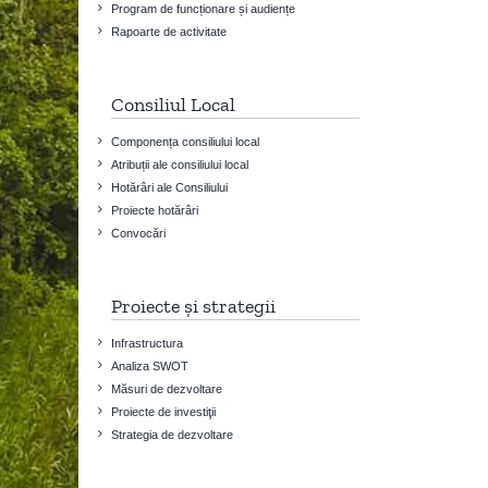
Program de funcționare și audiențe
Rapoarte de activitate
Consiliul Local
Componența consiliului local
Atribuții ale consiliului local
Hotărâri ale Consiliului
Proiecte hotărâri
Convocări
Proiecte și strategii
Infrastructura
Analiza SWOT
Măsuri de dezvoltare
Proiecte de investiţii
Strategia de dezvoltare