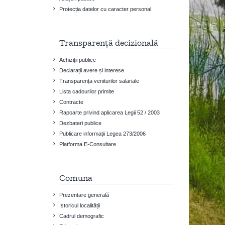
Protecția datelor cu caracter personal
Transparență decizională
Achiziții publice
Declarații avere și interese
Transparența veniturilor salariale
Lista cadourilor primite
Contracte
Rapoarte privind aplicarea Legii 52 / 2003
Dezbateri publice
Publicare informații Legea 273/2006
Platforma E-Consultare
Comuna
Prezentare generală
Istoricul localității
Cadrul demografic