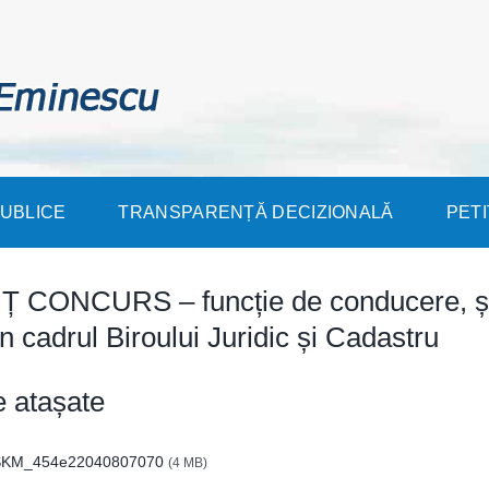
PUBLICE
TRANSPARENȚĂ DECIZIONALĂ
PETI
 CONCURS – funcție de conducere, ș
în cadrul Biroului Juridic și Cadastru
e atașate
KM_454e22040807070
(4 MB)