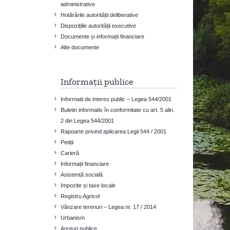
administrative
Hotărârile autorității deliberative
Dispozițiile autorității executive
Documente și informații financiare
Alte documente
Informații publice
Informatii de interes public – Legea 544/2001
Buletin informativ în conformitate cu art. 5 alin.
2 din Legea 544/2001
Rapoarte privind aplicarea Legii 544 / 2001
Petiții
Carieră
Informații financiare
Asistență socială
Impozite și taxe locale
Registru Agricol
Vânzare terenuri – Legea nr. 17 / 2014
Urbanism
Anuțuri publice