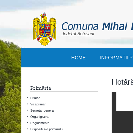
Skip
to
content
HOME
INFORMAȚII 
Hotărâ
Primăria
Primar
Viceprimar
Secretar general
Organigrama
Regulamente
Dispoziții ale primarului