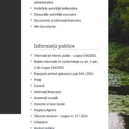
administrative
Hotărârile autorității deliberative
Dispozițiile autorității executive
Documente și informații financiare
Alte documente
Informații publice
Informatii de interes public – Legea 544/2001
Buletin informativ în conformitate cu art. 5 alin.
2 din Legea 544/2001
Rapoarte privind aplicarea Legii 544 / 2001
Petiții
Carieră
Informații financiare
Asistență socială
Impozite și taxe locale
Registru Agricol
Vânzare terenuri – Legea nr. 17 / 2014
Urbanism
Anuțuri publice