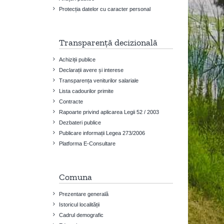
Protecția datelor cu caracter personal
Transparență decizională
Achiziții publice
Declarații avere și interese
Transparența veniturilor salariale
Lista cadourilor primite
Contracte
Rapoarte privind aplicarea Legii 52 / 2003
Dezbateri publice
Publicare informații Legea 273/2006
Platforma E-Consultare
Comuna
Prezentare generală
Istoricul localității
Cadrul demografic