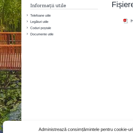
Fișier
Informații utile
Telefoane utile
H
Legături utile
Coduri poștale
Documente utile
Administrează consimțămintele pentru cookie-uri