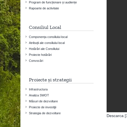
Program de funcționare și audiențe
Rapoarte de activitate
Consiliul Local
Componența consiliului local
Atribuții ale consiliului local
Hotărâri ale Consiliului
Proiecte hotărâri
Convocări
Proiecte și strategii
Infrastructura
Analiza SWOT
Măsuri de dezvoltare
Proiecte de investiţii
Strategia de dezvoltare
Descarca [