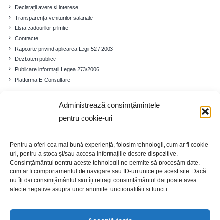
Declarații avere și interese
Transparența veniturilor salariale
Lista cadourilor primite
Contracte
Rapoarte privind aplicarea Legii 52 / 2003
Dezbateri publice
Publicare informații Legea 273/2006
Platforma E-Consultare
Administrează consimțămintele
Comuna
pentru cookie-uri
Prezentare generală
Istoricul localității
Pentru a oferi cea mai bună experiență, folosim tehnologii, cum ar fi cookie-
Cadrul demografic
uri, pentru a stoca și/sau accesa informațiile despre dispozitive.
Educație
Consimțământul pentru aceste tehnologii ne permite să procesăm date,
Economia
cum ar fi comportamentul de navigare sau ID-uri unice pe acest site. Dacă
nu îți dai consimțământul sau îți retragi consimțământul dat poate avea
Turism
afecte negative asupra unor anumite funcționalități și funcții.
Galerie foto