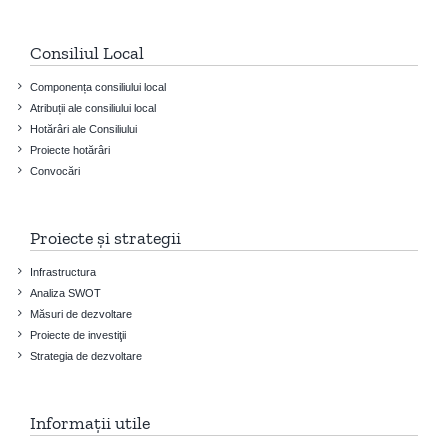
Consiliul Local
Componența consiliului local
Atribuții ale consiliului local
Hotărâri ale Consiliului
Proiecte hotărâri
Convocări
Proiecte și strategii
Infrastructura
Analiza SWOT
Măsuri de dezvoltare
Proiecte de investiţii
Strategia de dezvoltare
Informații utile