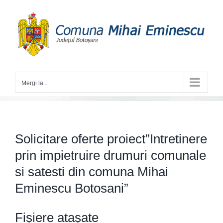
Skip
to
content
Mergi la...
Solicitare oferte proiect”Intretinere
prin impietruire drumuri comunale
si satesti din comuna Mihai
Eminescu Botosani”
Fișiere atașate