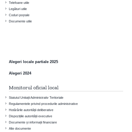
Telefoane utile
Legături utile
Coduri poștale
Documente utile
Alegeri locale partiale 2025
Alegeri 2024
Monitorul oficial local
Statutul Unitații Administrativ Teritoriale
Regulamentele privind procedurile administrative
Hotărârile autorității deliberative
Dispozițiile autorității executive
Documente și informații financiare
Alte documente