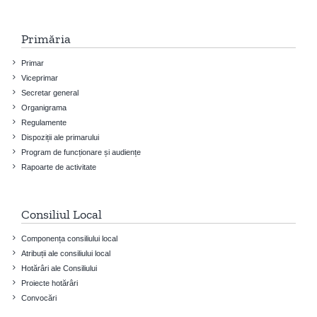
Primăria
Primar
Viceprimar
Secretar general
Organigrama
Regulamente
Dispoziții ale primarului
Program de funcționare și audiențe
Rapoarte de activitate
Consiliul Local
Componența consiliului local
Atribuții ale consiliului local
Hotărâri ale Consiliului
Proiecte hotărâri
Convocări