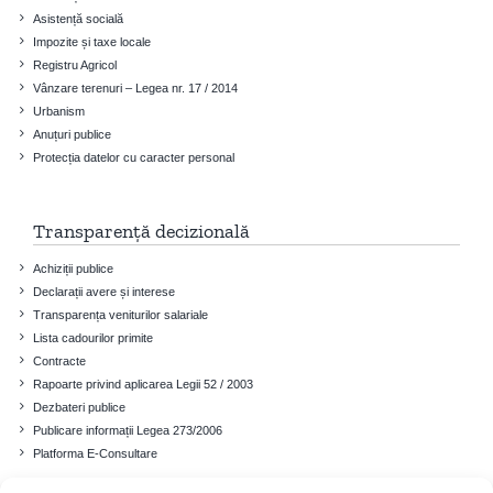
Asistență socială
Impozite și taxe locale
Registru Agricol
Vânzare terenuri – Legea nr. 17 / 2014
Urbanism
Anuțuri publice
Protecția datelor cu caracter personal
Transparență decizională
Achiziții publice
Declarații avere și interese
Transparența veniturilor salariale
Lista cadourilor primite
Contracte
Rapoarte privind aplicarea Legii 52 / 2003
Dezbateri publice
Publicare informații Legea 273/2006
Platforma E-Consultare