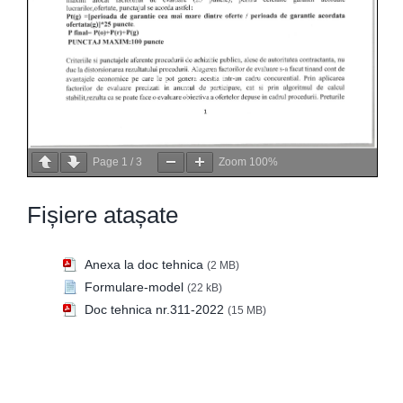
Page
1
/
3
Zoom
100%
Fișiere atașate
Anexa la doc tehnica
(2 MB)
Formulare-model
(22 kB)
Doc tehnica nr.311-2022
(15 MB)