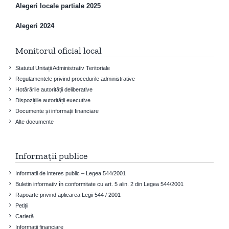
Alegeri locale partiale 2025
Alegeri 2024
Monitorul oficial local
Statutul Unitații Administrativ Teritoriale
Regulamentele privind procedurile administrative
Hotărârile autorității deliberative
Dispozițiile autorității executive
Documente și informații financiare
Alte documente
Informații publice
Informatii de interes public – Legea 544/2001
Buletin informativ în conformitate cu art. 5 alin. 2 din Legea 544/2001
Rapoarte privind aplicarea Legii 544 / 2001
Petiții
Carieră
Informații financiare