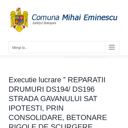
Skip
to
content
Mergi la...
Executie lucrare ” REPARATII
DRUMURI DS194/ DS196
STRADA GAVANULUI SAT
IPOTESTI, PRIN
CONSOLIDARE, BETONARE
RIGOLE DE SCURGERE