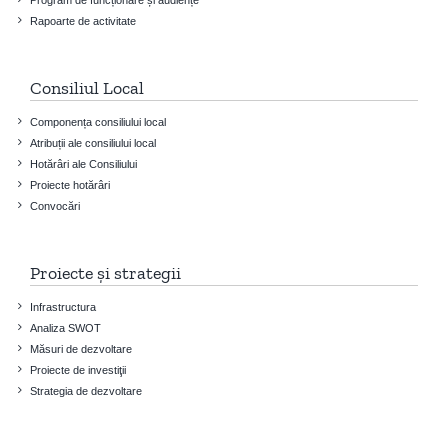
Rapoarte de activitate
Consiliul Local
Componența consiliului local
Atribuții ale consiliului local
Hotărâri ale Consiliului
Proiecte hotărâri
Convocări
Proiecte și strategii
Infrastructura
Analiza SWOT
Măsuri de dezvoltare
Proiecte de investiţii
Strategia de dezvoltare