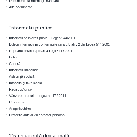
Documente și informații financiare
Alte documente
Informații publice
Informatii de interes public – Legea 544/2001
Buletin informativ în conformitate cu art. 5 alin. 2 din Legea 544/2001
Rapoarte privind aplicarea Legii 544 / 2001
Petiții
Carieră
Informații financiare
Asistență socială
Impozite și taxe locale
Registru Agricol
Vânzare terenuri – Legea nr. 17 / 2014
Urbanism
Anuțuri publice
Protecția datelor cu caracter personal
Transparență decizională