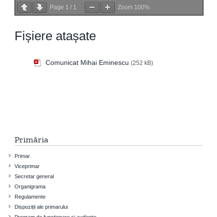
Page
1
/
1
Zoom
100%
Fișiere atașate
Comunicat Mihai Eminescu
(252 kB)
Primăria
Primar
Viceprimar
Secretar general
Organigrama
Regulamente
Dispoziții ale primarului
Program de funcționare și audiențe