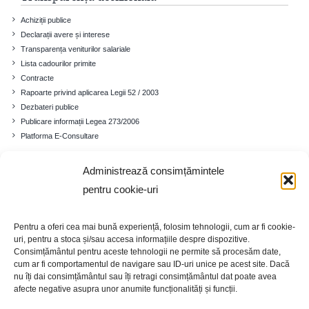
Achiziții publice
Declarații avere și interese
Transparența veniturilor salariale
Lista cadourilor primite
Contracte
Rapoarte privind aplicarea Legii 52 / 2003
Dezbateri publice
Publicare informații Legea 273/2006
Platforma E-Consultare
Administrează consimțămintele
Comuna
pentru cookie-uri
Prezentare generală
Istoricul localității
Pentru a oferi cea mai bună experiență, folosim tehnologii, cum ar fi cookie-
Cadrul demografic
uri, pentru a stoca și/sau accesa informațiile despre dispozitive.
Educație
Consimțământul pentru aceste tehnologii ne permite să procesăm date,
Economia
cum ar fi comportamentul de navigare sau ID-uri unice pe acest site. Dacă
nu îți dai consimțământul sau îți retragi consimțământul dat poate avea
Turism
afecte negative asupra unor anumite funcționalități și funcții.
Galerie foto