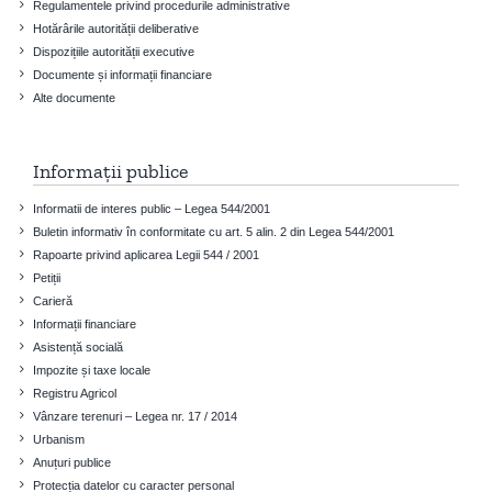
Regulamentele privind procedurile administrative
Hotărârile autorității deliberative
Dispozițiile autorității executive
Documente și informații financiare
Alte documente
Informații publice
Informatii de interes public – Legea 544/2001
Buletin informativ în conformitate cu art. 5 alin. 2 din Legea 544/2001
Rapoarte privind aplicarea Legii 544 / 2001
Petiții
Carieră
Informații financiare
Asistență socială
Impozite și taxe locale
Registru Agricol
Vânzare terenuri – Legea nr. 17 / 2014
Urbanism
Anuțuri publice
Protecția datelor cu caracter personal