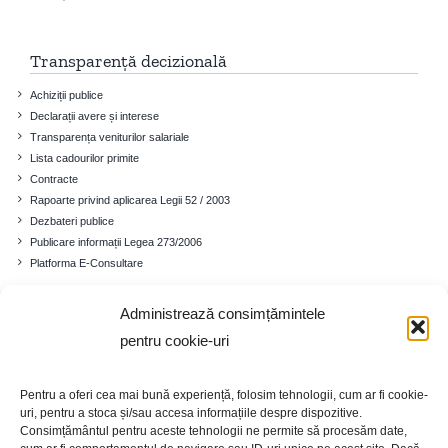
Transparență decizională
Achiziții publice
Declarații avere și interese
Transparența veniturilor salariale
Lista cadourilor primite
Contracte
Rapoarte privind aplicarea Legii 52 / 2003
Dezbateri publice
Publicare informații Legea 273/2006
Platforma E-Consultare
Administrează consimțămintele
Comuna
pentru cookie-uri
Prezentare generală
Istoricul localității
Pentru a oferi cea mai bună experiență, folosim tehnologii, cum ar fi cookie-
Cadrul demografic
uri, pentru a stoca și/sau accesa informațiile despre dispozitive.
Educație
Consimțământul pentru aceste tehnologii ne permite să procesăm date,
Economia