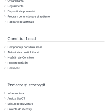
Organigrama
Regulamente
Dispoziții ale primarului
Program de funcționare și audiențe
Rapoarte de activitate
Consiliul Local
Componența consiliului local
Atribuții ale consiliului local
Hotărâri ale Consiliului
Proiecte hotărâri
Convocări
Proiecte și strategii
Infrastructura
Analiza SWOT
Măsuri de dezvoltare
Proiecte de investiţii