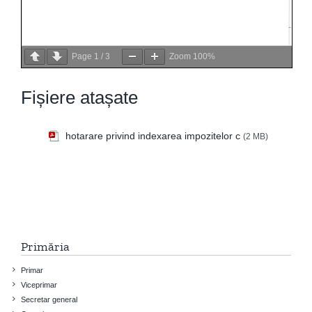
Page
1
/
3
Zoom
100%
Fișiere atașate
hotarare privind indexarea impozitelor c
(2 MB)
Primăria
Primar
Viceprimar
Secretar general