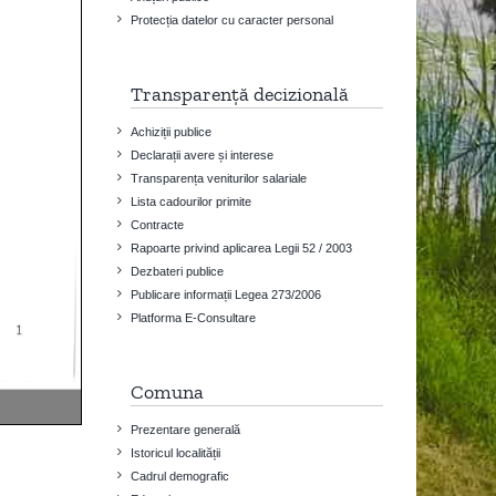
Protecția datelor cu caracter personal
Transparență decizională
Achiziții publice
Declarații avere și interese
Transparența veniturilor salariale
Lista cadourilor primite
Contracte
Rapoarte privind aplicarea Legii 52 / 2003
Dezbateri publice
Publicare informații Legea 273/2006
Platforma E-Consultare
Comuna
Prezentare generală
Istoricul localității
Cadrul demografic