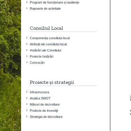
Program de funcționare și audiențe
Rapoarte de activitate
Consiliul Local
Componența consiliului local
Atribuții ale consiliului local
Hotărâri ale Consiliului
Proiecte hotărâri
Convocări
Proiecte și strategii
Infrastructura
Analiza SWOT
Măsuri de dezvoltare
Proiecte de investiţii
Strategia de dezvoltare