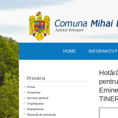
Skip
to
content
HOME
INFORMAȚII 
Hotărâ
Primăria
pentru
Primar
Emine
Viceprimar
TINER
Secretar general
Organigrama
Regulamente
Dispoziții ale primarului