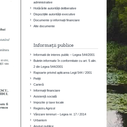
administrative
Hotărârile autorității deliberative
Dispozițiile autorității executive
Documente și informații financiare
Alte documente
Informații publice
Informatii de interes public – Legea 544/2001
Buletin informativ în conformitate cu art. 5 alin.
2 din Legea 544/2001
Rapoarte privind aplicarea Legii 544 / 2001
Petiții
Carieră
Informații financiare
Asistență socială
Impozite și taxe locale
Registru Agricol
Vânzare terenuri – Legea nr. 17 / 2014
Urbanism
Anuțuri publice