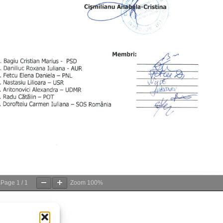
Page
1
/
1
Zoom
100%
e atașate