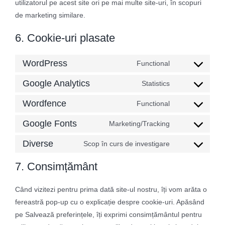
utilizatorul pe acest site ori pe mai multe site-uri, în scopuri
de marketing similare.
6. Cookie-uri plasate
WordPress
Functional
Consent
to
Google Analytics
Statistics
Consent
service
to
Wordfence
Functional
wordpress
Consent
service
to
Google Fonts
Marketing/Tracking
google-
Consent
service
analytics
to
Diverse
Scop în curs de investigare
wordfence
Consent
service
to
7. Consimțământ
google-
service
fonts
diverse
Când vizitezi pentru prima dată site-ul nostru, îți vom arăta o
fereastră pop-up cu o explicație despre cookie-uri. Apăsând
pe Salvează preferințele, îți exprimi consimțământul pentru