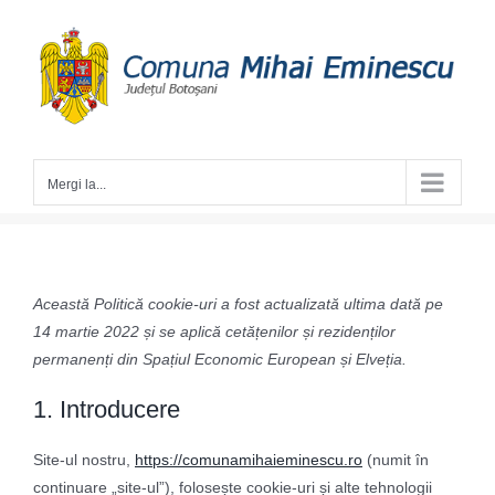
Skip
to
content
Mergi la...
Această Politică cookie-uri a fost actualizată ultima dată pe
14 martie 2022 și se aplică cetățenilor și rezidenților
permanenți din Spațiul Economic European și Elveția.
1. Introducere
Site-ul nostru,
https://comunamihaieminescu.ro
(numit în
continuare „site-ul”), folosește cookie-uri și alte tehnologii